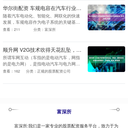
华尔街配资 车规电容在汽车行业中的重要性_技术_系统_电池
随着汽车电动化、智能化、网联化的快速
发展，车规电容作为电子系统的关键基础
元件，其重要性日益凸显。从传统燃油车
查看：211
分类：富深所
的发动机控制单元（ECU）到新能源汽车
的电池管理系统....
顺升网 V2G技术吹得天花乱坠，网友：画饼充饥还是未来刚需？_充放电_电池_新能源
所谓车网互动（车指的是电动汽车，网指
的是电力网），是指电动汽车与电力网通
过智能充放电桩等实现双向能量流动，主
查看：162
分类：正规的股票配资公司
要包括智能有序充电、双向充放电
（V2G）等形式。 图....
富深所
富深所:我们是一家专业的股票配资服务平台，致力于为