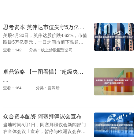
思考资本 英伟达市值失守5万亿美元 发生了什么？
美股4月30日，英伟达股价跌4.63%，市值
跌破5万亿美元，一日之间市值下跌超
2300亿美元（超1.5万亿人民币）。美股4
查看：142
分类：线上炒股配资公司
月24日收盘，英伟达市值才突破5万亿
美....
卓鼎策略 【一图看懂】“超级央行周”收官，全球资产定价迎来关键节点
....
查看：164
分类：富深所
众合资本配资 阿塞拜疆议会宣布暂停与欧洲议会所有联系
当地时间5月1日，阿塞拜疆议会新闻部门
在全体会议上宣布，暂停与欧洲议会在所