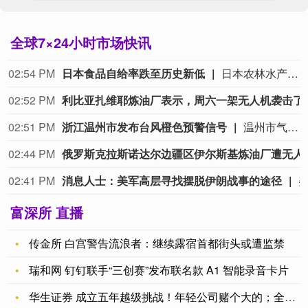
全球7×24小时市场快讯
02:54 PM
日本食品自给率跌至历史新低
日本农林水产省8月7日公布的数据显示，2025财年，即2025年4月至2026年3月，按热量计算的日本食品自给率下降1个百分点至37%，为历史最低水平。日本食品自给率是指国内生产的食品占国内食品总供给的比例。日本农林水产省表示，大米消费减少是食品自给率下降的重要原因。日本大米消费长期以来主要依靠本国供应，是日本食品自给率的重要支撑。米价上涨导致居民大米消费减少，国产大米提供的热量随之减少，显著拉低日本整体食品自给率。（CCTV国际时讯）
02:52 PM
利比亚扎维耶炼油厂表示，周六一架无人
02:51 PM
浙江温州市发布台风橙色预警信号
温州市气象台2026年8月8日14时23分将温州市区台风黄色预警信号升级为台风橙色预警信号：受今年第13号台风“白海豚”影响，预计今天下午温州市区和沿海平原、沿海海面风力分别有7—9级和9—11级；夜里到明天继续增强至10—12级和13—15级。今天夜里起温州市区所有街道（镇）阴有大到暴雨，明天和后天阴有暴雨到大暴雨，部分特大暴雨。
02:44 PM
俄罗斯克拉斯诺达尔边疆区伊
02:41 PM
消息人士：美军高层寻找摆脱伊朗战事的途径
富深所 直播
传金所 白宫警告流浪者：继续露宿首都街头或遭监禁
瑞和网 钉钉联手“三创赛”发布联名款 A1 智能录音卡片
华生证券 成立五年越级挑战！年轻公司赌个大的；全球最大游戏展