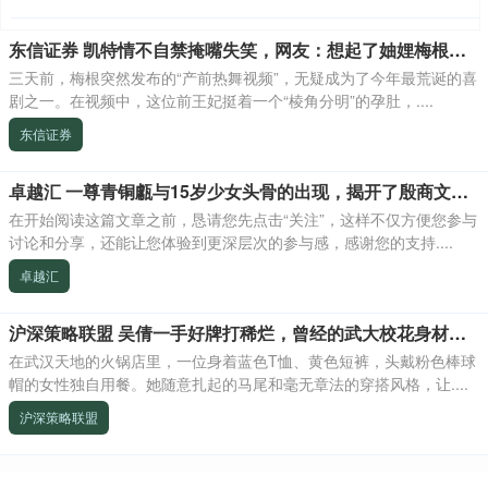
东信证券 凯特情不自禁掩嘴失笑，网友：想起了妯娌梅根，实在忍不住啊_王室_视频_王子
三天前，梅根突然发布的“产前热舞视频”，无疑成为了今年最荒诞的喜
剧之一。在视频中，这位前王妃挺着一个“棱角分明”的孕肚，....
东信证券
卓越汇 一尊青铜甗与15岁少女头骨的出现，揭开了殷商文化的阴暗面_祭祀_人头_历史
在开始阅读这篇文章之前，恳请您先点击“关注”，这样不仅方便您参与
讨论和分享，还能让您体验到更深层次的参与感，感谢您的支持....
卓越汇
沪深策略联盟 吴倩一手好牌打稀烂，曾经的武大校花身材发福变素人灵气星相全无
在武汉天地的火锅店里，一位身着蓝色T恤、黄色短裤，头戴粉色棒球
帽的女性独自用餐。她随意扎起的马尾和毫无章法的穿搭风格，让....
沪深策略联盟