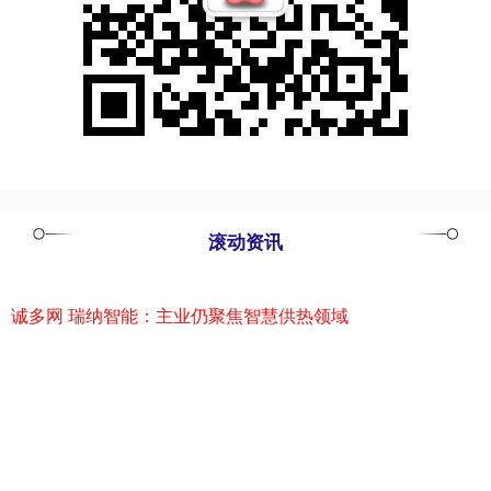
滚动资讯
诚多网 瑞纳智能：主业仍聚焦智慧供热领域
富深所
09-12
证券日报网讯瑞纳智能（301129）9月9日在互动平台回答投资者提问
时表示，公司主业仍聚焦智慧供热领域，暂无东数西算领域
闻喜配资 5G通信概念股走低，相关ETF跌超2%
线上炒股配资公司
11-21