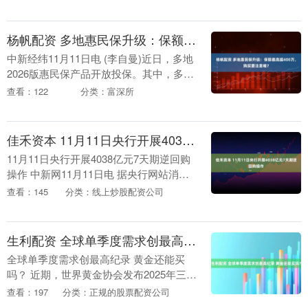
品，正在成为相对稳健、资产配置单一的
投资者资产配置....
杨帆配资 多地惠民保升级：保额最高超400万，购买要注意啥？
中新经纬11月11日电 (李自曼)近日，多地
2026版惠民保产品开放投保。其中，多款
惠民保产品升级保障，如扩大特药目录、
查看：122
分类：富深所
降低理赔门槛、增加门诊与健康管理服务
等。....
佳禾资本 11月11日央行开展4038亿元7天期逆回购操作
11月11日央行开展4038亿元7天期逆回购
操作 中新网11月11日电 据央行网站消
息，2025年11月11日中国人民银行以固定
查看：145
分类：线上炒股配资公司
利率、数量招标方式开展了4038....
生利配资 全球单季度需求创最高纪录 黄金还能买吗？
全球单季度需求创最高纪录 黄金还能买
吗？ 近期，世界黄金协会发布2025年三季
度《全球黄金需求趋势报告》显示，第三
查看：197
分类：正规的股票配资公司
季度全球黄金需求总量(包含场外交易)达