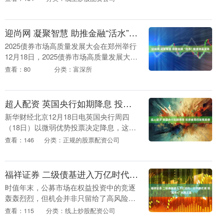
唱歌，肤色各异，有金发碧眼的，也有黑
皮肤的，甚....
迎尚网 凝聚智慧 助推金融“活水”精准浇灌实体
2025债券市场高质量发展大会在郑州举行
12月18日，2025债券市场高质量发展大会
在郑州启幕。此次活动由河南日报报业集
查看：80
分类：富深所
团联合多家金融机构主办，清华大学五道
口....
超人配资 英国央行如期降息 投资者周四抛售英债
新华财经北京12月18日电英国央行周四
（18日）以微弱优势投票决定降息，这是
其2025年的最后一次货币政策举措。消息
查看：146
分类：正规的股票配资公司
公布后，除30年期债外，其余期限英债全
线下跌....
福祥证券 二级债基进入万亿时代：以平衡之道 谋“固收+”长胜之基
时值年末，公募市场在权益投资中的竞逐
轰轰烈烈，但机会并非只留给了高风险投
资者。股债混合、债多股少的“固收+”产
查看：115
分类：线上炒股配资公司