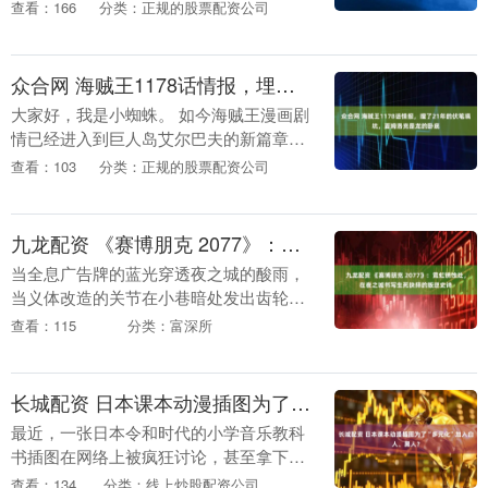
有领域的联系。....
查看：166
分类：正规的股票配资公司
众合网 海贼王1178话情报，埋了21年的伏笔填坑，夏姆洛克是龙的卧底
大家好，我是小蜘蛛。 如今海贼王漫画剧
情已经进入到巨人岛艾尔巴夫的新篇章，
居住无数巨人的国家，同时也是世界最强
查看：103
分类：正规的股票配资公司
种族的岛屿十分不一样。不过这个国家一
向都十分神秘，....
九龙配资 《赛博朋克 2077》：霓虹锈蚀处，在夜之城书写生死抉择的叛逆史诗
当全息广告牌的蓝光穿透夜之城的酸雨，
当义体改造的关节在小巷暗处发出齿轮转
动的脆响，当荒坂公司的浮空车碾压过流
查看：115
分类：富深所
浪汉的破毡，《赛博朋克 2077》便将 “高
科技与低....
长城配资 日本课本动漫插图为了“多元化”加入白人、黑人？
最近，一张日本令和时代的小学音乐教科
书插图在网络上被疯狂讨论，甚至拿下了
1800多万阅读。 画面是几个孩子站在一起
查看：134
分类：线上炒股配资公司