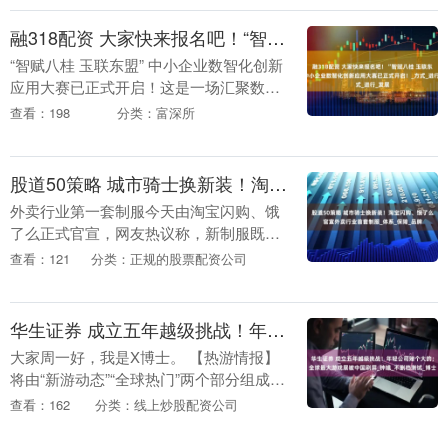
理，官网可实时追....
融318配资 大家快来报名吧！“智赋八桂 玉联东盟” 中小企业数智化创新应用大赛已正式开启！_方式_进行_发展
“智赋八桂 玉联东盟” 中小企业数智化创新
应用大赛已正式开启！这是一场汇聚数智
化创新力量，助力中小企业腾飞，促进中
查看：198
分类：富深所
国与东盟在数智领域深度合作的盛会。 大
赛设有丰....
股道50策略 城市骑士换新装！淘宝闪购、饿了么官宣外卖行业首套制服_体系_保障_品牌
外卖行业第一套制服今天由淘宝闪购、饿
了么正式官宣，网友热议称，新制服既是
整个行业升级的重要标志之一，也意味着
查看：121
分类：正规的股票配资公司
社会各界对骑士这一职业的全新认同。 8
月25日，淘宝....
华生证券 成立五年越级挑战！年轻公司赌个大的；全球最大游戏展被中国刷屏_钟馗_不删档测试_博士
大家周一好，我是X博士。 【热游情报】
将由“新游动态”“全球热门”两个部分组成。
一句两句无法说清楚，还是跟X博士一起
查看：162
分类：线上炒股配资公司
看看最近有哪些热点资讯吧。 【新游动
态】 ....