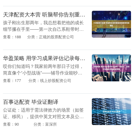
1313....
天津配资大本营 听脑帮你告别重复整理教育档案混乱
孩子刚出生那两年，我总想着把他的成长
细节攥在手里——第一次自己系鞋带时打
了三个死结的样子，幼儿园分享日举着手
查看：188
分类：正规的股票配资公司
工兔子说“这是给妈妈的礼物”的声音，小
学第一次考满分....
华盈策略 用学习成果评估记录每一步成长，为孩子珍藏数字化教育档案
哎你们知道吗？我家前两年那日子过得，
简直像个“小型战场”——辅导作业能吵到
摔笔，老人护孩子能呛到我躲房间哭，孩
查看：177
分类：线上炒股配资公司
子见着我拿作业本就缩脖子，我有时候半
夜翻手机里孩子....
百事达配资 毕业证翻译
公证处：适用于需法律效力的场景（如签
证、移民），提供中英文对照文本及公章
认证，全球通用。教育部留学服务中心：
查看：90
分类：富深所
留学生首选，支持翻译与学历认证同步办