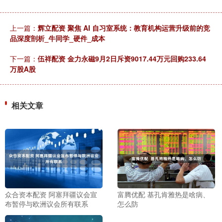
上一篇：
辉立配资 聚焦 AI 自习室系统：教育机构运营升级前的竞
品深度剖析_牛同学_硬件_成本
下一篇：
伍祥配资 金力永磁9月2日斥资9017.44万元回购233.64
万股A股
相关文章
众合资本配资 阿塞拜疆议会宣
富腾优配 基孔肯雅热是啥病、
布暂停与欧洲议会所有联系
怎么防