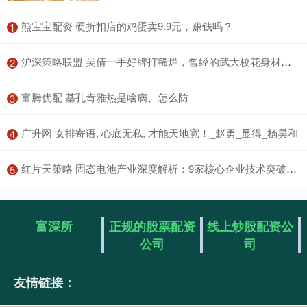
​熊宝宝配资 硬折扣店的鸡蛋卖9.9元，赚钱吗？
1
​沪深策略联盟 吴倩一手好牌打稀烂，曾经的武大校花身材发福变素人灵气星相全无
2
​富腾优配 基孔肯雅热是啥病、怎么防
3
​广升网 女排寄语, 心底无私, 才能天地宽！_赵勇_显得_杨昊和
4
​红片天策略 ​​固态电池产业深度解析：9家核心企业技术突破与市场格局
5
富深所
正规的股票配资
线上炒股配资公
公司
司
友情链接：