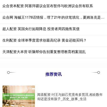
众合资本配资 阿塞拜疆议会宣布暂停与欧洲议会所有联系
众合网 海贼王1178话情报，埋了21年的伏笔填坑，夏姆洛克是龙的卧底
超人配资 英国央行如期降息 投资者周四抛售英债
生利配资 全球单季度需求创最高纪录 黄金还能买吗？
天津配资大本营 听脑帮你告别重复整理教育档案混乱
推荐资讯
闻喜配资 纣王与妲己究竟有多荒淫,相欢数年
却还是没有孩子_历史_故事_生活