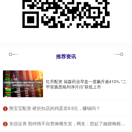
推荐资讯
红乔配资 福森药业早盘一度飙升逾410% “二
甲双胍恩格列净片(I)”获批上市
​熊宝宝配资 硬折扣店的鸡蛋卖9.9元，赚钱吗？
1
​东信证券 凯特情不自禁掩嘴失笑，网友：想起了妯娌梅根，实在忍不住啊_王室_视频_王子
2