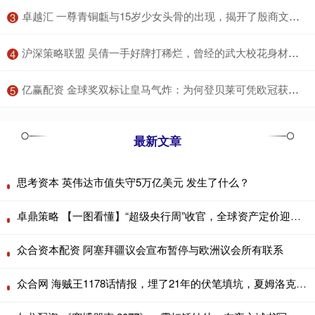
​卓越汇 一尊青铜甗与15岁少女头骨的出现，揭开了殷商文化的阴暗面_祭祀_人头_历史
3
​沪深策略联盟 吴倩一手好牌打稀烂，曾经的武大校花身材发福变素人灵气星相全无
4
​亿赢配资 金球奖双标让皇马气炸：为何登贝莱可凭欧冠获奖，维尼修斯就不行
5
最新文章
思考资本 英伟达市值失守5万亿美元 发生了什么？
卓鼎策略 【一图看懂】“超级央行周”收官，全球资产定价迎来关键节点
众合资本配资 阿塞拜疆议会宣布暂停与欧洲议会所有联系
众合网 海贼王1178话情报，埋了21年的伏笔填坑，夏姆洛克是龙的卧底